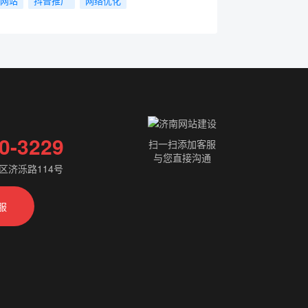
网站
抖音推广
网络优化
0-3229
扫一扫添加客服
与您直接沟通
区济泺路114号
服